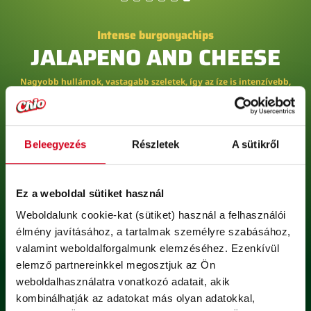
Intense burgonyachips
JALAPENO AND CHEESE
Nagyobb hullámok, vastagabb szeletek, így az íze is intenzívebb,
Sajtos & Jalapeno chili ízű burgonyachips.
Kiszerelés: 55 g
Beleegyezés
Részletek
A sütikről
Vegetáriánus
Ez a weboldal sütiket használ
Weboldalunk cookie-kat (sütiket) használ a felhasználói 
élmény javításához, a tartalmak személyre szabásához, 
valamint weboldalforgalmunk elemzéséhez. Ezenkívül 
ÖSSZETEVŐK
elemző partnereinkkel megosztjuk az Ön 
weboldalhasználatra vonatkozó adatait, akik 
Burgonya (63 %), növényi olajok (napraforgó, repce változó
kombinálhatják az adatokat más olyan adatokkal, 
arányban), étkezési só, cukor, SAJTPOR (0,5 %), természetes