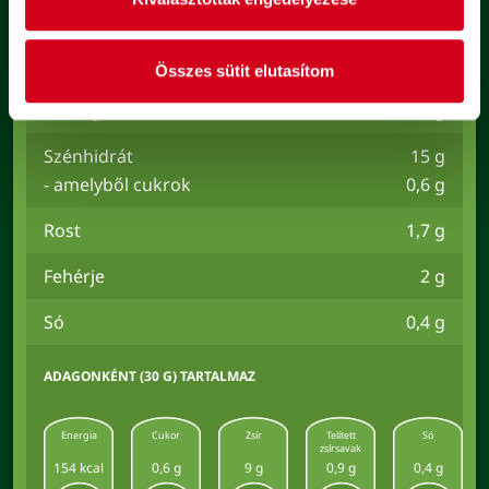
Energia
644 kJ /
154 kcal
Összes sütit elutasítom
Zsír
9 g
- amelyből telített zsírsavak
0,9 g
Szénhidrát
15 g
- amelyből cukrok
0,6 g
Rost
1,7 g
Fehérje
2 g
Só
0,4 g
ADAGONKÉNT (30 G) TARTALMAZ
Energia
Cukor
Zsír
Telített
Só
zsírsavak
154 kcal
0,6 g
9 g
0,9 g
0,4 g