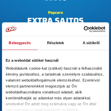
Popcorn
EXTRA SAJTOS
Chio Popcorn - A filmbe illő ízélmény
Kiszerelés: 80 g
Beleegyezés
Részletek
A sütikről
Gluténmentes
Vegetáriánus
Ez a weboldal sütiket használ
Weboldalunk cookie-kat (sütiket) használ a felhasználói 
élmény javításához, a tartalmak személyre szabásához, 
valamint weboldalforgalmunk elemzéséhez. Ezenkívül 
elemző partnereinkkel megosztjuk az Ön 
ÖSSZETEVŐK
weboldalhasználatra vonatkozó adatait, akik 
kombinálhatják az adatokat más olyan adatokkal, 
Kukorica (71%), pálmaolaj, étkezési só, aroma,
amelyeket Ön adott meg számukra vagy az Ön által 
emulgeálószer (napraforgó lecitin), SAJTPOR (0,2%) (TEJ),
színezék (karotinok).
használt más szolgáltatásokból gyűjtöttek.