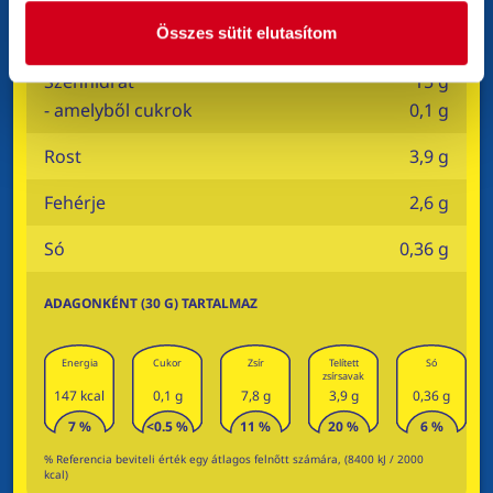
Zsír
7,8 g
- amelyből telített zsírsavak
3,9 g
Összes sütit elutasítom
Szénhidrát
15 g
- amelyből cukrok
0,1 g
Rost
3,9 g
Fehérje
2,6 g
Só
0,36 g
ADAGONKÉNT (30 G) TARTALMAZ
Energia
Cukor
Zsír
Telített
Só
zsírsavak
147 kcal
0,1 g
7,8 g
3,9 g
0,36 g
7 %
<0.5 %
11 %
20 %
6 %
% Referencia beviteli érték egy átlagos felnőtt számára, (8400 kJ / 2000
kcal)