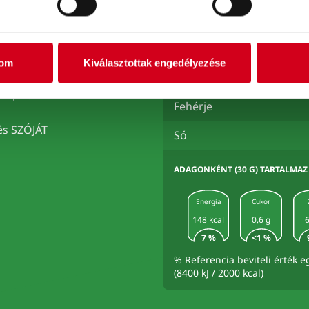
- amelyből telített zsírsav
, étkezési só,
sztőkivonat,
Szénhidrát
ÖLPOR (0,5 %),
- amelyből cukrok
vány TEJPOR,
tom
Kiválasztottak engedélyezése
lő szer (nátrium-
Rost
apor, étkezési
Fehérje
s SZÓJÁT
Só
ADAGONKÉNT (30 G) TARTALMAZ
Energia
Cukor
148 kcal
0,6 g
6
7 %
<1 %
% Referencia beviteli érték e
(8400 kJ / 2000 kcal)