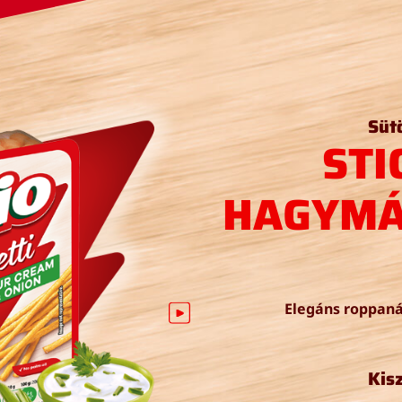
Süt
STI
HAGYMÁ
Elegáns roppanás
Kis