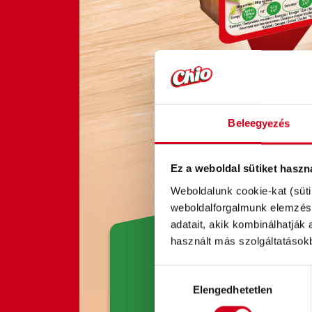
Beleegyezés
Ez a weboldal sütiket haszn
Weboldalunk cookie-kat (süti
weboldalforgalmunk elemzésé
adatait, akik kombinálhatják
használt más szolgáltatásokb
ÖSSZETEVŐK
Hozzájárulás
Elengedhetetlen
kiválasztása
BÚZALISZT (28 %), burgonyake