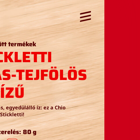
ött termékek
CKLETTI
S-TEJFÖLÖS
ÍZŰ
, egyedülálló íz: ez a Chio
Stickletti!
zerelés: 80 g