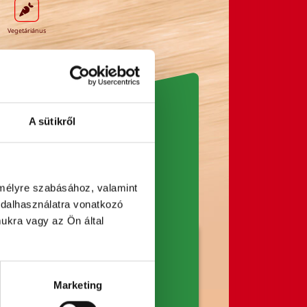
Vegetáriánus
A sütikről
emélyre szabásához, valamint 
alhasználatra vonatkozó 
kra vagy az Ön által 
620 kJ /
148 kcal
Marketing
6,3 g