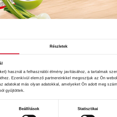
Részletek
ál
TÁPANYAGOK
ket) használ a felhasználói élmény javításához, a tartalmak sz
hez. Ezenkívül elemző partnereinkkel megosztjuk az Ön webold
 az adatokat más olyan adatokkal, amelyeket Ön adott meg számu
Adagonként (30 g)
ól gyűjtöttek.
Energia
Beállítások
Statisztikai
Zsír
ményítő (28 %),