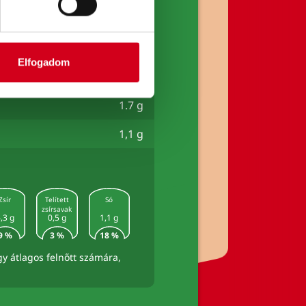
ak
0,5 g
20 g
0,6 g
Elfogadom
1.4 g
1.7 g
1,1 g
Zsír
Telített
Só
zsírsavak
,3 g
0,5 g
1,1 g
9 %
3 %
18 %
gy átlagos felnőtt számára,